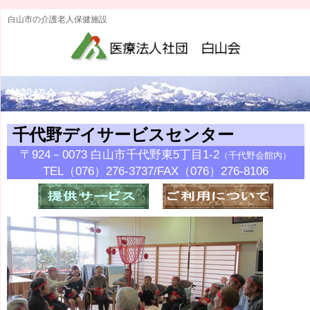
白山市の介護老人保健施設
施設紹介
千代野デイサービスセンター
〒924－0073 白山市千代野東5丁目1-2
（千代野会館内）
TEL（076）276-3737/FAX（076）276-8106