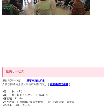
提供サービス
通常型通所介護＿［
重要事項説明書
］
介護予防通所介護・白山市介護予防＿［
重要事項説明書
］
●定 員：45名
●建 物：鉄筋コンクリート3階建（1F）
●床面積：341.8㎡
●主な設備：日常動作訓練室兼食堂、一般・特殊浴室、休憩室
●管理者：板尾 真由美